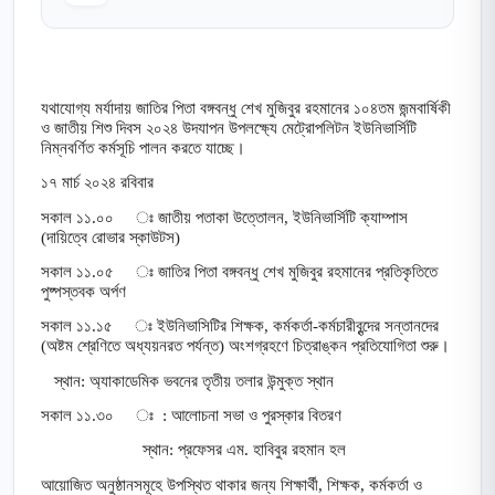
যথাযোগ্য মর্যাদায় জাতির পিতা বঙ্গবন্ধু শেখ মুজিবুর রহমানের ১০৪তম জন্মবার্ষিকী
ও জাতীয় শিশু দিবস ২০২৪ উদযাপন উপলক্ষ্যে মেট্রোপলিটন ইউনিভার্সিটি
নিম্নবর্ণিত কর্মসূচি পালন করতে যাচ্ছে।
১৭ মার্চ ২০২৪ রবিবার
সকাল ১১.০০ ঃ জাতীয় পতাকা উত্তোলন, ইউনিভার্সিটি ক্যাম্পাস
(দায়িত্বে রোভার স্কাউটস)
সকাল ১১.০৫ ঃ জাতির পিতা বঙ্গবন্ধু শেখ মুজিবুর রহমানের প্রতিকৃতিতে
পুষ্পস্তবক অর্পণ
সকাল ১১.১৫ ঃ ইউনিভাসিটির শিক্ষক, কর্মকর্তা-কর্মচারীবৃন্দের সন্তানদের
(অষ্টম শ্রেণিতে অধ্যয়নরত পর্যন্ত) অংশগ্রহণে চিত্রাঙ্কন প্রতিযোগিতা শুরু।
স্থান: অ্যাকাডেমিক ভবনের তৃতীয় তলার উন্মুক্ত স্থান
সকাল ১১.৩০ ঃ : আলোচনা সভা ও পুরস্কার বিতরণ
স্থান: প্রফেসর এম. হাবিবুর রহমান হল
আয়োজিত অনুষ্ঠানসমূহে উপস্থিত থাকার জন্য শিক্ষার্থী, শিক্ষক, কর্মকর্তা ও